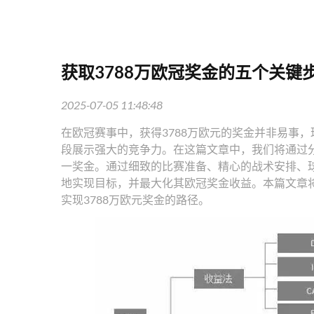
获取3788万欧冠奖金的五个关键
2025-07-05 11:48:48
在欧冠赛事中，获得3788万欧元的奖金并非易事
段展示强大的竞争力。在这篇文章中，我们将通过
一奖金。通过细致的比赛准备、精心的战术安排、
地实现目标，并最大化其欧冠奖金收益。本篇文章
实现3788万欧元奖金的路径。