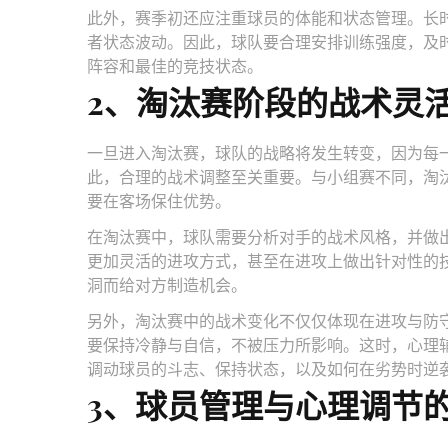
此外，赛季初还应注重球员的体能和状态管理。长
者状态波动。因此，球队要合理安排训练强度，及
阵容和最佳的竞技状态。
2、淘汰赛阶段的战术灵
一旦进入淘汰赛，球队的战略将发生转变，因为每
此，合理的战术调整至关重要。与小组赛不同，淘
要在客场保住优势。
在淘汰赛中，球队需要分析对手的战术风格，并做
更加灵活的进攻方式，甚至在进攻上做出针对性的
洞而给对方制造机会。
另外，淘汰赛中的战术变化不仅仅体现在进攻与防
要保持冷静与自信，不被压力所影响。这时，心理
调动球员的斗志、保持状态，以及如何在劣势时逆
3、球员管理与心理调节