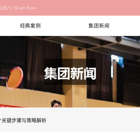
拜六: 10 am-8 pm
经典案例
集团新闻
五个关键步骤与策略解析