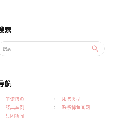
搜索
搜索...
导航
解读博鱼
服务类型
经典案例
联系博鱼官网
集团新闻