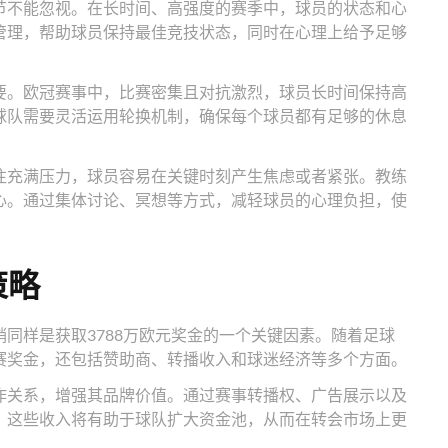
节不能忽视。在长时间、高强度的赛季中，球员的状态和心
管理，帮助球员保持最佳竞技状态，同时在心理上给予足够
要。欧冠赛事中，比赛密集且对抗激烈，球员长时间保持高
球队需要灵活运用轮换机制，确保每个球员都有足够的休息
往充满压力，球员容易在关键时刻产生焦虑或者紧张。教练
心。通过集体讨论、冥想等方式，减轻球员的心理负担，使
策略
同样是获取3788万欧元奖金的一个关键因素。随着足球
赛奖金，还包括赞助商、转播收入和球迷经济等多个方面。
作关系，增强其品牌价值。通过赛事转播权、广告展示以及
。这些收入将有助于球队扩大资金池，从而在转会市场上更